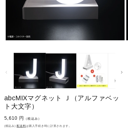
モ
ー
ダ
ル
で
メ
デ
ィ
ア
(1)
(
を
abcMIXマグネット Ｊ（アルファベッ
開
く
ト大文字）
通
5,610 円
（税込み）
常
(税込み)
配送料
は購入手続き時に計算されます。