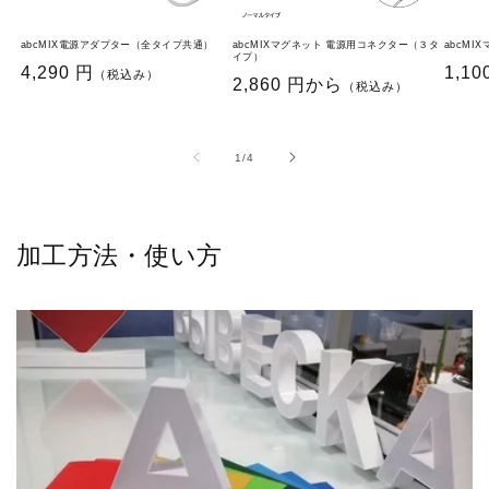
abcMIX電源アダプター（全タイプ共通）
abcMIXマグネット 電源用コネクター（３タ
abcMI
イプ）
通
4,290 円
通
1,10
（税込み）
通
2,860 円から
（税込み）
常
常
常
価
価
価
格
格
格
の
1
/
4
加工方法・使い方