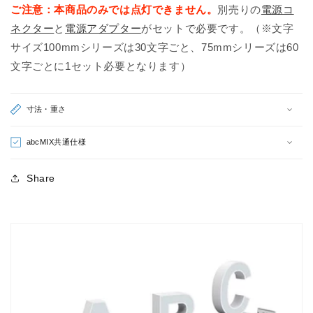
ご注意：本商品のみでは点灯できません。
別売りの
電源コ
ト
ト
ネクター
と
電源アダプター
がセットで必要です。（※文字
大
大
サイズ100mmシリーズは30文字ごと、75mmシリーズは60
文
文
文字ごとに1セット必要となります）
字）
字）
の
の
数
数
寸法・重さ
量
量
を
を
abcMIX共通仕様
減
増
ら
や
Share
す
す