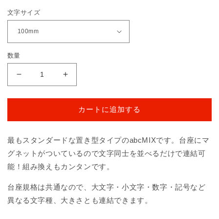
価
文字サイズ
格
数量
abcMIX
abcMIX
マ
マ
グ
グ
カートに追加する
ネ
ネ
ッ
ッ
ト
ト
最もスタンダードな置き型タイプのabcMIXです。台座にマ
Ｊ
Ｊ
グネットがついているので文字同士を並べるだけで連結可
（ア
（ア
能！組み換えもカンタンです。
ル
ル
フ
フ
台座規格は共通なので、大文字・小文字・数字・記号など
ァ
ァ
異なる文字種、大きさとも連結できます。
ベ
ベ
ッ
ッ