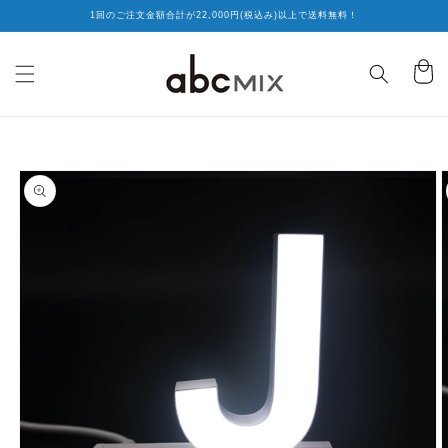
コンテ
1回のご注文金額合計が22,000円(税込み)以上で送料無料！
ンツに
進む
カ
ー
ト
商品情
報にス
キップ