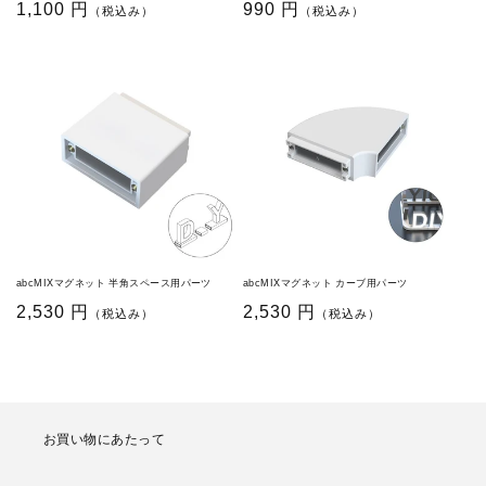
通
1,100 円
通
990 円
（税込み）
（税込み）
常
常
価
価
格
格
abcMIXマグネット 半角スペース用パーツ
abcMIXマグネット カーブ用パーツ
通
2,530 円
通
2,530 円
（税込み）
（税込み）
常
常
価
価
格
格
お買い物にあたって