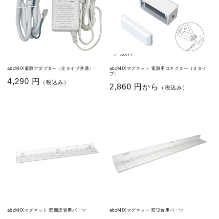
abcMIX電源アダプター（全タイプ共通）
abcMIXマグネット 電源用コネクター（３タイ
プ）
通
4,290 円
（税込み）
通
2,860 円から
（税込み）
常
常
価
価
格
格
abcMIXマグネット 壁面設置用パーツ
abcMIXマグネット 窓設置用パーツ