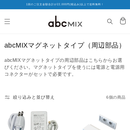
コンテ
1回のご注文金額合計が22,000円(税込み)以上で送料無料！
ンツに
進む
カ
ー
ト
コ
abcMIXマグネットタイプ（周辺部品）
レ
abcMIXマグネットタイプの周辺部品はこちらからお選
ク
びください。マグネットタイプを使うには電源と電源用
シ
コネクターがセットで必要です。
ョ
ン
:
絞り込みと並び替え
6個の商品