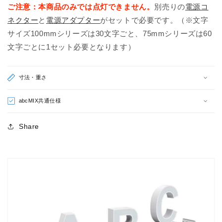
ご注意：本商品のみでは点灯できません。
別売りの
電源コ
ト
ト
ネクター
と
電源アダプター
がセットで必要です。（※文字
小
小
サイズ100mmシリーズは30文字ごと、75mmシリーズは60
文
文
文字ごとに1セット必要となります）
字）
字）
の
の
数
数
寸法・重さ
量
量
を
を
abcMIX共通仕様
減
増
ら
や
Share
す
す