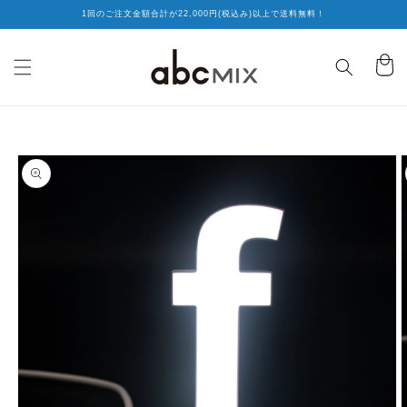
コンテ
1回のご注文金額合計が22,000円(税込み)以上で送料無料！
ンツに
進む
カ
ー
ト
商品情
報にス
キップ