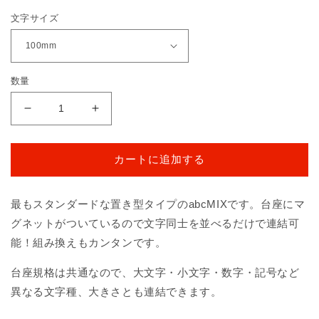
価
文字サイズ
格
数量
abcMIX
abcMIX
マ
マ
グ
グ
カートに追加する
ネ
ネ
ッ
ッ
ト
ト
最もスタンダードな置き型タイプのabcMIXです。台座にマ
ｆ
ｆ
グネットがついているので文字同士を並べるだけで連結可
（ア
（ア
能！組み換えもカンタンです。
ル
ル
フ
フ
台座規格は共通なので、大文字・小文字・数字・記号など
ァ
ァ
異なる文字種、大きさとも連結できます。
ベ
ベ
ッ
ッ