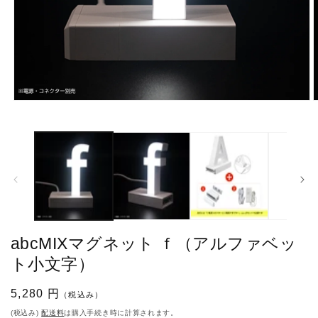
モ
ー
ダ
ル
で
メ
デ
ィ
ア
(1)
(
を
abcMIXマグネット ｆ（アルファベッ
開
く
ト小文字）
通
5,280 円
（税込み）
常
(税込み)
配送料
は購入手続き時に計算されます。