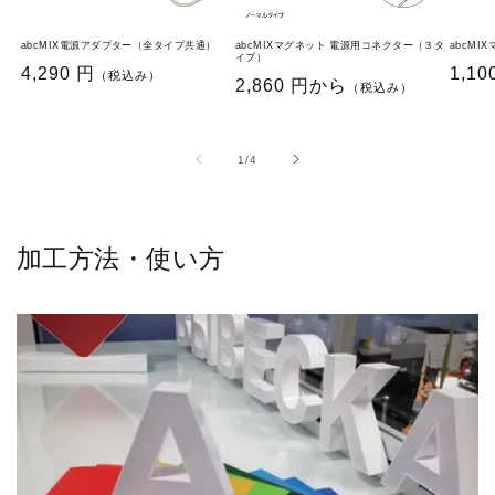
abcMIX電源アダプター（全タイプ共通）
abcMIXマグネット 電源用コネクター（３タ
abcMI
イプ）
通
4,290 円
通
1,10
（税込み）
通
2,860 円から
（税込み）
常
常
常
価
価
価
格
格
格
の
1
/
4
加工方法・使い方