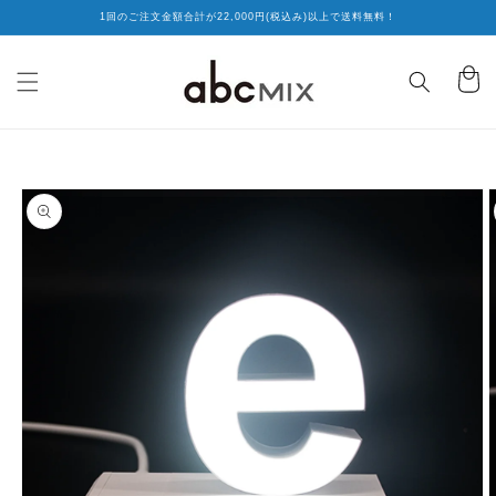
コンテ
1回のご注文金額合計が22,000円(税込み)以上で送料無料！
ンツに
進む
カ
ー
ト
商品情
報にス
キップ