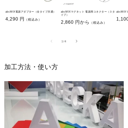
abcMIX電源アダプター（全タイプ共通）
abcMIXマグネット 電源用コネクター（３タ
abcMI
イプ）
通
4,290 円
通
1,10
（税込み）
通
2,860 円から
（税込み）
常
常
常
価
価
価
格
格
格
の
1
/
4
加工方法・使い方