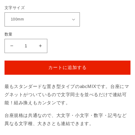
価
文字サイズ
格
数量
abcMIX
abcMIX
マ
マ
グ
グ
カートに追加する
ネ
ネ
ッ
ッ
ト
ト
最もスタンダードな置き型タイプのabcMIXです。台座にマ
ｅ
ｅ
グネットがついているので文字同士を並べるだけで連結可
（ア
（ア
能！組み換えもカンタンです。
ル
ル
フ
フ
台座規格は共通なので、大文字・小文字・数字・記号など
ァ
ァ
異なる文字種、大きさとも連結できます。
ベ
ベ
ッ
ッ