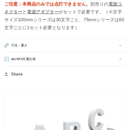
ご注意：本商品のみでは点灯できません。
別売りの
電源コ
ト
ト
ネクター
と
電源アダプター
がセットで必要です。（※文字
小
小
サイズ100mmシリーズは30文字ごと、75mmシリーズは60
文
文
文字ごとに1セット必要となります）
字）
字）
の
の
数
数
寸法・重さ
量
量
を
を
abcMIX共通仕様
減
増
ら
や
Share
す
す