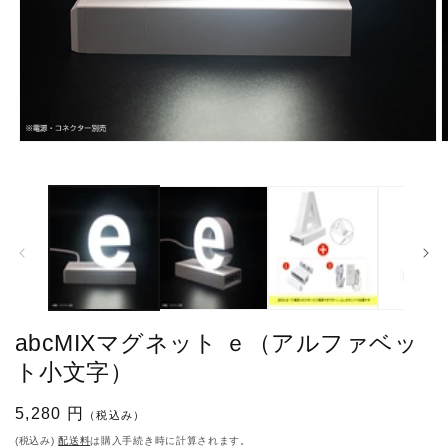
モ
ー
ダ
ル
で
メ
デ
ィ
ア
(1)
(
を
abcMIXマグネット ｅ（アルファベッ
開
く
ト小文字）
通
5,280 円
（税込み）
常
(税込み)
配送料
は購入手続き時に計算されます。