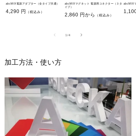
abcMIX電源アダプター（全タイプ共通）
abcMIXマグネット 電源用コネクター（３タ
abcMI
イプ）
通
4,290 円
通
1,10
（税込み）
通
2,860 円から
（税込み）
常
常
常
価
価
価
格
格
格
の
1
/
4
加工方法・使い方