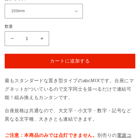
格
数量
abcMIX
abcMIX
マ
マ
グ
グ
カートに追加する
ネ
ネ
ッ
ッ
ト
ト
最もスタンダードな置き型タイプのabcMIXです。台座にマ
ド
ド
グネットがついているので文字同士を並べるだけで連結可
ッ
ッ
能！組み換えもカンタンです。
ト
ト
（記
（記
台座規格は共通なので、大文字・小文字・数字・記号など
号）
号）
異なる文字種、大きさとも連結できます。
の
の
数
数
ご注意：本商品のみでは点灯できません。
別売りの
電源コ
量
量