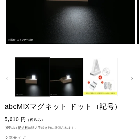
モ
ー
ダ
ル
で
メ
デ
ィ
ア
(1)
(
を
abcMIXマグネット ドット（記号）
開
く
通
5,610 円
（税込み）
常
(税込み)
配送料
は購入手続き時に計算されます。
価
文字サイズ