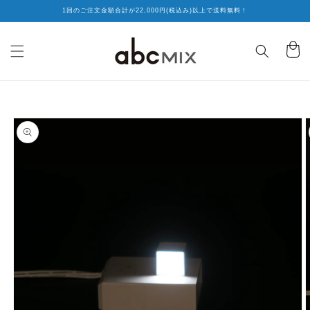
コンテ
1回のご注文金額合計が22,000円(税込み)以上で送料無料！
ンツに
進む
カ
ー
ト
商品情
報にス
キップ