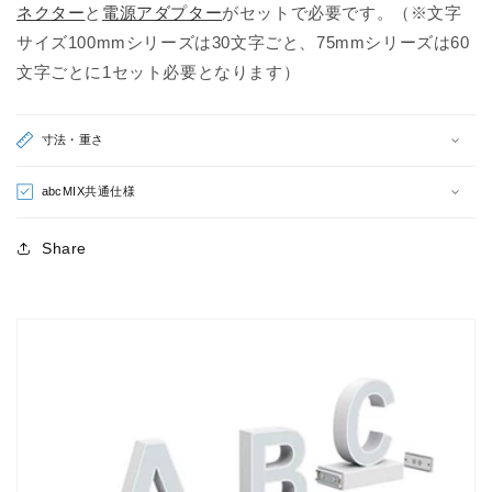
ネクター
と
電源アダプター
がセットで必要です。（※文字
を
を
サイズ100mmシリーズは30文字ごと、75mmシリーズは60
減
増
文字ごとに1セット必要となります）
ら
や
す
す
寸法・重さ
abcMIX共通仕様
Share