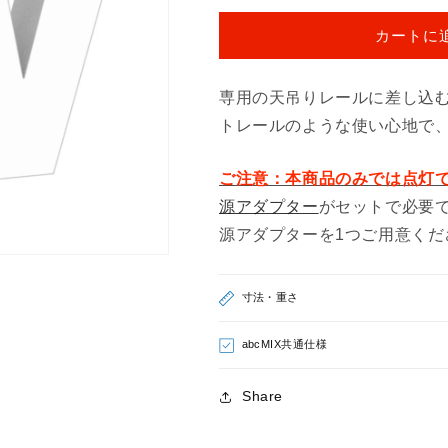
り
り
カートに
下
下
げ
げ
Ｗ
Ｗ
専用の天吊りレールに差し込
（ア
（ア
トレールのような使い心地で
ル
ル
フ
フ
ご注意：本商品のみでは点灯
ァ
ァ
源アダプター
がセットで必要
ベ
ベ
ッ
ッ
源アダプターを1つご用意くだ
ト
ト
大
大
寸法・重さ
文
文
字）
字）
abcMIX共通仕様
の
の
数
数
Share
量
量
を
を