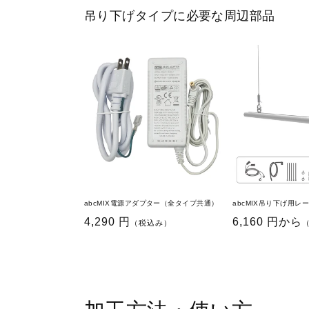
吊り下げタイプに必要な周辺部品
abcMIX電源アダプター（全タイプ共通）
abcMIX吊り下げ用
通
4,290 円
通
6,160 円から
（税込み）
常
常
価
価
格
格