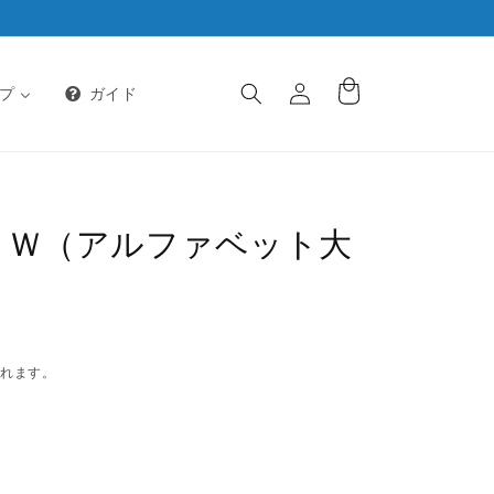
ロ
カ
グ
ー
プ
ガイド
イ
ト
ン
下げ Ｗ（アルファベット大
されます。