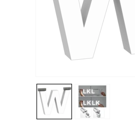
モ
ー
ダ
ル
で
メ
デ
ィ
ア
(1)
を