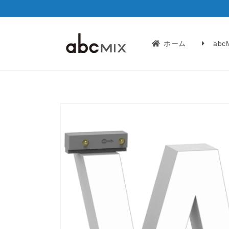
コンテ
ンツに
進む
ホーム
ab
商品情
報にス
キップ