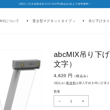
1回のご注文金額合計が22,000円(税込み)以上で送料無料！
cMIXについて
置き型マグネットタイプ
吊り下げタイ
abcMIX吊り
文字）
通
4,620 円
（税込み）
常
(税込み)
配送料
は購入手続き時に計算
価
数量
格
abcMIX
abcMIX
吊
吊