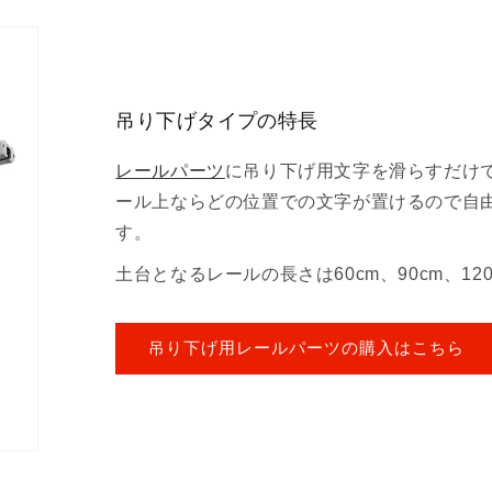
減
増
ら
や
す
す
吊り下げタイプの特長
レールパーツ
に吊り下げ用文字を滑らすだけ
ール上ならどの位置での文字が置けるので自
す。
土台となるレールの長さは60cm、90cm、1
吊り下げ用レールパーツの購入はこちら