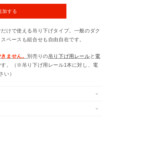
追加する
むだけで使える吊り下げタイプ。一般のダク
、スペースも組合せも自由自在です。
できません。
別売りの
吊り下げ用レール
と
電
です。（※吊り下げ用レール1本に対し、電
さい）