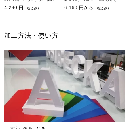
abcMIX電源アダプター（全タイプ共通）
abcMIX吊り下げ用レール（長さ３タイプ）
通
4,290 円
通
6,160 円から
（税込み）
（税込み）
常
常
価
価
格
格
加工方法・使い方
文字に色をつける