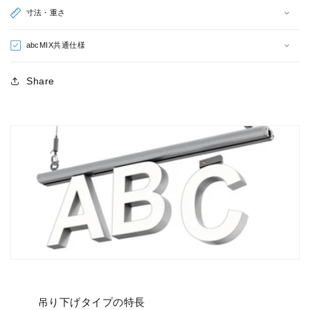
字）
字）
寸法・重さ
の
の
数
数
abcMIX共通仕様
量
量
を
を
Share
減
増
ら
や
す
す
吊り下げタイプの特長