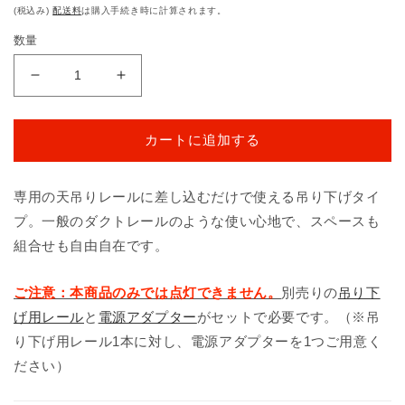
常
(税込み)
配送料
は購入手続き時に計算されます。
価
数量
格
abcMIX
abcMIX
吊
吊
り
り
カートに追加する
下
下
げ
げ
Ｔ
Ｔ
専用の天吊りレールに差し込むだけで使える吊り下げタイ
（ア
（ア
プ。一般のダクトレールのような使い心地で、スペースも
ル
ル
組合せも自由自在です。
フ
フ
ァ
ァ
ご注意：本商品のみでは点灯できません。
別売りの
吊り下
ベ
ベ
げ用レール
と
電源アダプター
がセットで必要です。（※吊
ッ
ッ
り下げ用レール1本に対し、電源アダプターを1つご用意く
ト
ト
大
大
ださい）
文
文