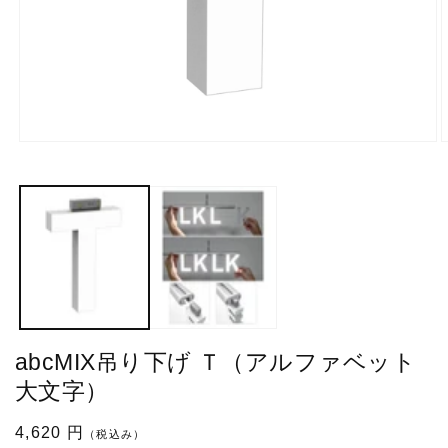
モ
ー
ダ
ル
で
メ
デ
ィ
ア
(1)
(
を
開
abcMIX吊り下げ Ｔ（アルファベット
く
大文字）
通
4,620 円
（税込み）