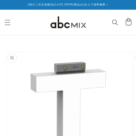
コンテ
1回のご注文金額合計が22,000円(税込み)以上で送料無料！
ンツに
進む
カ
ー
ト
商品情
報にス
キップ