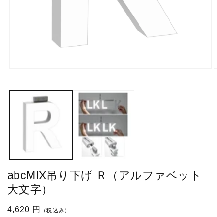
モ
ー
ダ
ル
で
メ
デ
ィ
ア
(1)
(
を
開
abcMIX吊り下げ Ｒ（アルファベット
く
大文字）
通
4,620 円
（税込み）