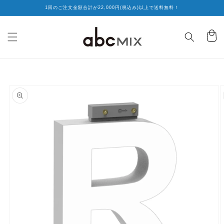
コンテ
1回のご注文金額合計が22,000円(税込み)以上で送料無料！
ンツに
進む
カ
ー
ト
商品情
報にス
キップ