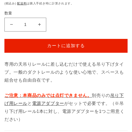
常
(税込み)
配送料
は購入手続き時に計算されます。
価
数量
格
abcMIX
abcMIX
吊
吊
り
り
カートに追加する
下
下
げ
げ
Ｒ
Ｒ
専用の天吊りレールに差し込むだけで使える吊り下げタイ
（ア
（ア
プ。一般のダクトレールのような使い心地で、スペースも
ル
ル
組合せも自由自在です。
フ
フ
ァ
ァ
ご注意：本商品のみでは点灯できません。
別売りの
吊り下
ベ
ベ
げ用レール
と
電源アダプター
がセットで必要です。（※吊
ッ
ッ
り下げ用レール1本に対し、電源アダプターを1つご用意く
ト
ト
大
大
ださい）
文
文