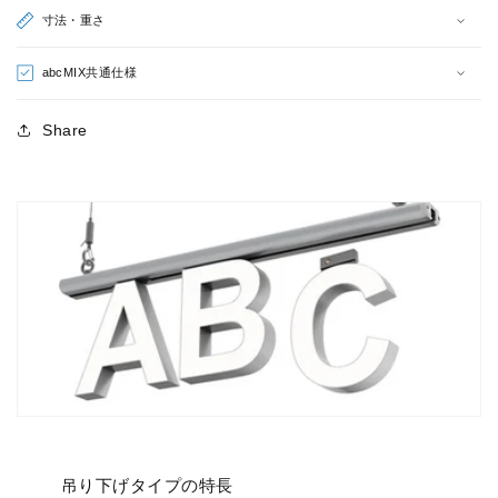
字）
字）
寸法・重さ
の
の
数
数
abcMIX共通仕様
量
量
を
を
Share
減
増
ら
や
す
す
吊り下げタイプの特長