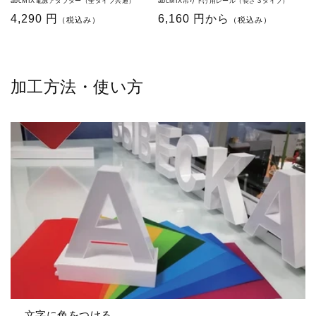
abcMIX電源アダプター（全タイプ共通）
abcMIX吊り下げ用レール（長さ３タイプ）
通
4,290 円
通
6,160 円から
（税込み）
（税込み）
常
常
価
価
格
格
加工方法・使い方
文字に色をつける