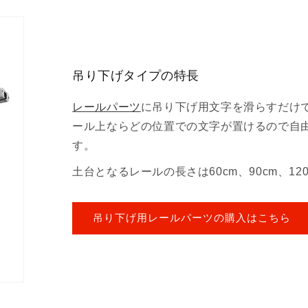
減
増
ら
や
す
す
吊り下げタイプの特長
レールパーツ
に吊り下げ用文字を滑らすだけ
ール上ならどの位置での文字が置けるので自
す。
土台となるレールの長さは60cm、90cm、1
吊り下げ用レールパーツの購入はこちら