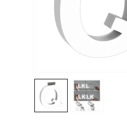
モ
ー
ダ
ル
で
メ
デ
ィ
ア
(1)
を