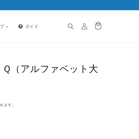
ロ
カ
グ
ー
プ
ガイド
イ
ト
ン
下げ Ｑ（アルファベット大
されます。