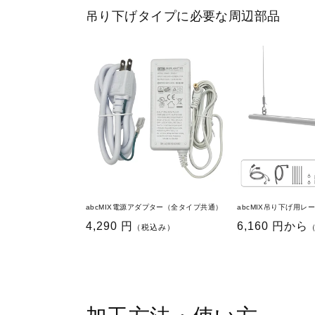
吊り下げタイプに必要な周辺部品
abcMIX電源アダプター（全タイプ共通）
abcMIX吊り下げ用
通
4,290 円
通
6,160 円から
（税込み）
常
常
価
価
格
格