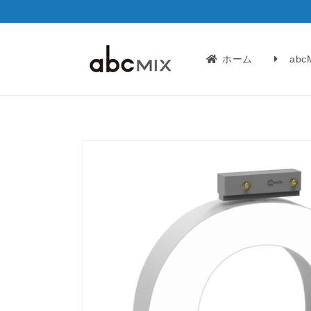
コンテ
ンツに
進む
ホーム
ab
商品情
報にス
キップ