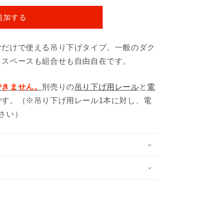
追加する
むだけで使える吊り下げタイプ。一般のダク
、スペースも組合せも自由自在です。
できません。
別売りの
吊り下げ用レール
と
電
です。（※吊り下げ用レール1本に対し、電
さい）