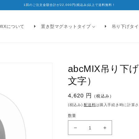
1回のご注文金額合計が22,000円(税込み)以上で送料無料！
cMIXについて
置き型マグネットタイプ
吊り下げタイ
abcMIX吊り
文字）
通
4,620 円
（税込み）
常
(税込み)
配送料
は購入手続き時に計算
価
数量
格
abcMIX
abcMIX
吊
吊