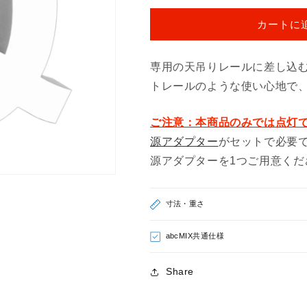
り
り
カートに
下
下
げ
げ
Ｑ
Ｑ
専用の天吊りレールに差し込
（ア
（ア
トレールのような使い心地で
ル
ル
フ
フ
ご注意：本商品のみでは点灯
ァ
ァ
源アダプター
がセットで必要
ベ
ベ
ッ
ッ
源アダプターを1つご用意くだ
ト
ト
大
大
寸法・重さ
文
文
字）
字）
abcMIX共通仕様
の
の
数
数
Share
量
量
を
を