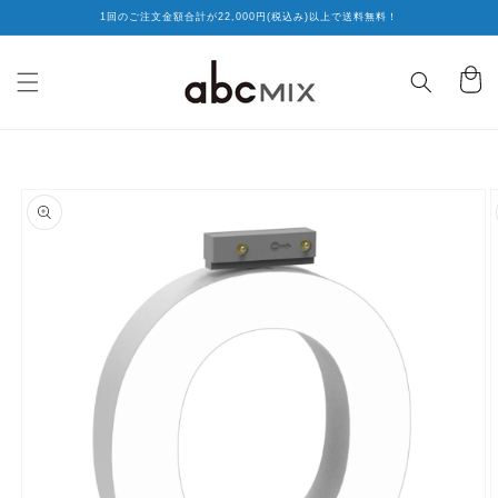
コンテ
1回のご注文金額合計が22,000円(税込み)以上で送料無料！
ンツに
進む
カ
ー
ト
商品情
報にス
キップ