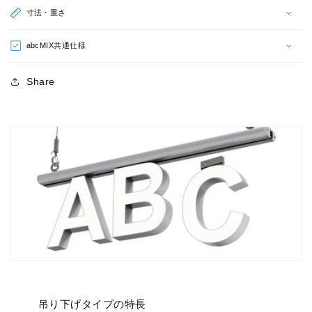
字）
字）
寸法・重さ
の
の
数
数
abcMIX共通仕様
量
量
を
を
Share
減
増
ら
や
す
す
吊り下げタイプの特長