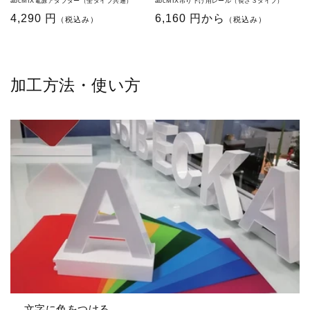
abcMIX電源アダプター（全タイプ共通）
abcMIX吊り下げ用レール（長さ３タイプ）
通
4,290 円
通
6,160 円から
（税込み）
（税込み）
常
常
価
価
格
格
加工方法・使い方
文字に色をつける