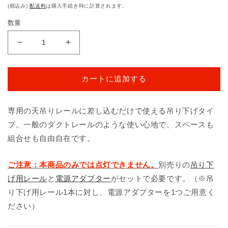
常
(税込み)
配送料
は購入手続き時に計算されます。
価
数量
格
abcMIX
abcMIX
吊
吊
り
り
カートに追加する
下
下
げ
げ
Ｏ
Ｏ
専用の天吊りレールに差し込むだけで使える吊り下げタイ
（ア
（ア
プ。一般のダクトレールのような使い心地で、スペースも
ル
ル
組合せも自由自在です。
フ
フ
ァ
ァ
ご注意：本商品のみでは点灯できません。
別売りの
吊り下
ベ
ベ
げ用レール
と
電源アダプター
がセットで必要です。（※吊
ッ
ッ
り下げ用レール1本に対し、電源アダプターを1つご用意く
ト
ト
大
大
ださい）
文
文