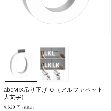
モ
ー
ダ
ル
で
メ
デ
ィ
ア
(1)
(
を
開
abcMIX吊り下げ Ｏ（アルファベット
く
大文字）
通
4,620 円
（税込み）